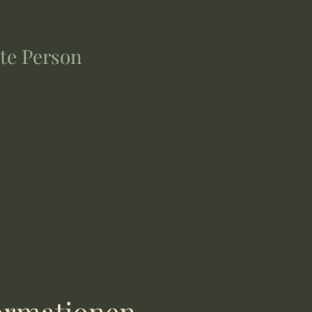
te Person
formationen