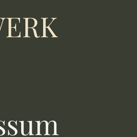
WERK
ssum