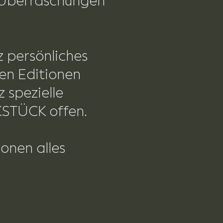
n Überraschungen
z persönliches
en Editionen
 spezielle
KSTÜCK offen.
onen alles