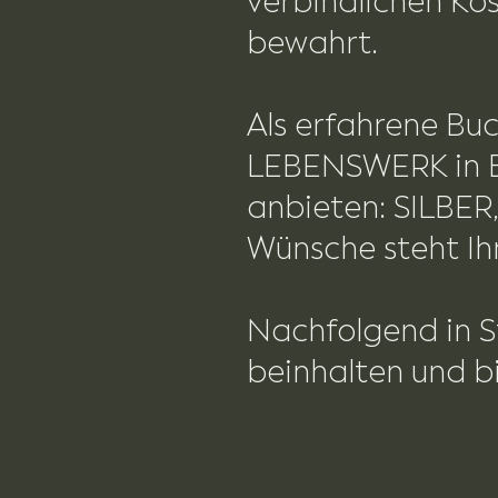
verbindlichen Ko
bewahrt.
Als erfahrene Bu
LEBENSWERK in B
anbieten: SILBER
Wünsche steht I
Nachfolgend in St
beinhalten und b