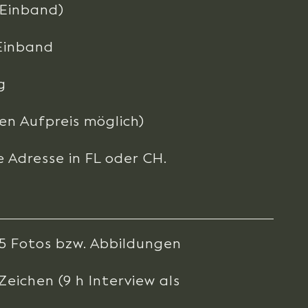
. Einband)
Einband
g
en Aufpreis möglich)
e Adresse in FL oder CH.
45 Fotos bzw. Abbildungen
eichen (9 h Interview als